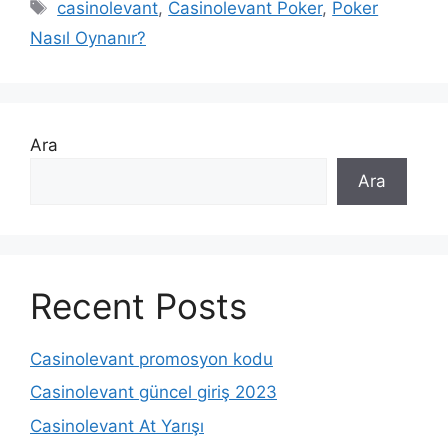
Etiketler
casinolevant
,
Casinolevant Poker
,
Poker
Nasıl Oynanır?
Ara
Ara
Recent Posts
Casinolevant promosyon kodu
Casinolevant güncel giriş 2023
Casinolevant At Yarışı