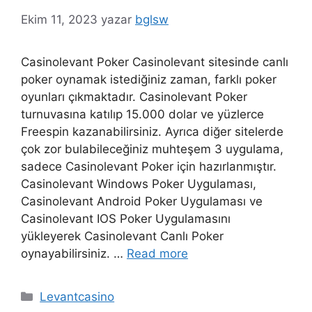
Ekim 11, 2023
yazar
bglsw
Casinolevant Poker Casinolevant sitesinde canlı
poker oynamak istediğiniz zaman, farklı poker
oyunları çıkmaktadır. Casinolevant Poker
turnuvasına katılıp 15.000 dolar ve yüzlerce
Freespin kazanabilirsiniz. Ayrıca diğer sitelerde
çok zor bulabileceğiniz muhteşem 3 uygulama,
sadece Casinolevant Poker için hazırlanmıştır.
Casinolevant Windows Poker Uygulaması,
Casinolevant Android Poker Uygulaması ve
Casinolevant IOS Poker Uygulamasını
yükleyerek Casinolevant Canlı Poker
oynayabilirsiniz. …
Read more
Kategoriler
Levantcasino