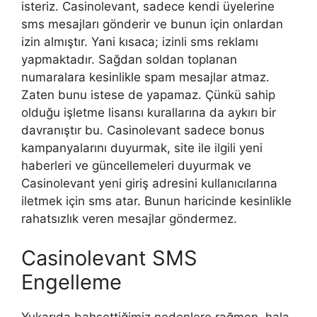
isteriz. Casinolevant, sadece kendi üyelerine
sms mesajları gönderir ve bunun için onlardan
izin almıştır. Yani kısaca; izinli sms reklamı
yapmaktadır. Sağdan soldan toplanan
numaralara kesinlikle spam mesajlar atmaz.
Zaten bunu istese de yapamaz. Çünkü sahip
olduğu işletme lisansı kurallarına da aykırı bir
davranıştır bu. Casinolevant sadece bonus
kampanyalarını duyurmak, site ile ilgili yeni
haberleri ve güncellemeleri duyurmak ve
Casinolevant yeni giriş adresini kullanıcılarına
iletmek için sms atar. Bunun haricinde kesinlikle
rahatsızlık veren mesajlar göndermez.
Casinolevant SMS
Engelleme
Yukarıda bahsettiğimiz nedenlere rağmen, hala