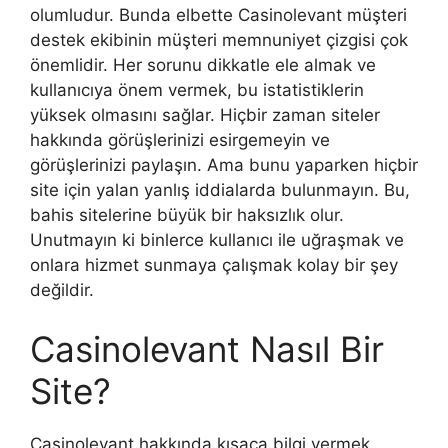
olumludur. Bunda elbette Casinolevant müşteri
destek ekibinin müşteri memnuniyet çizgisi çok
önemlidir. Her sorunu dikkatle ele almak ve
kullanıcıya önem vermek, bu istatistiklerin
yüksek olmasını sağlar. Hiçbir zaman siteler
hakkında görüşlerinizi esirgemeyin ve
görüşlerinizi paylaşın. Ama bunu yaparken hiçbir
site için yalan yanlış iddialarda bulunmayın. Bu,
bahis sitelerine büyük bir haksızlık olur.
Unutmayın ki binlerce kullanıcı ile uğraşmak ve
onlara hizmet sunmaya çalışmak kolay bir şey
değildir.
Casinolevant Nasıl Bir
Site?
Casinolevant hakkında kısaca bilgi vermek