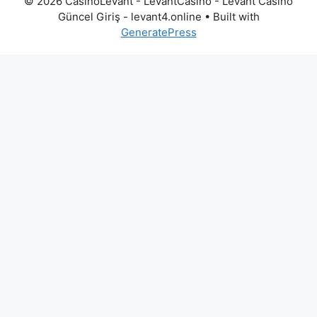
© 2026 CasinoLevant - LevantCasino - Levant Casino
Güncel Giriş - levant4.online
• Built with
GeneratePress