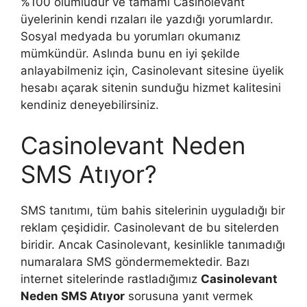
%100 olumludur ve tamamı Casinolevant
üyelerinin kendi rızaları ile yazdığı yorumlardır.
Sosyal medyada bu yorumları okumanız
mümkündür. Aslında bunu en iyi şekilde
anlayabilmeniz için, Casinolevant sitesine üyelik
hesabı açarak sitenin sunduğu hizmet kalitesini
kendiniz deneyebilirsiniz.
Casinolevant Neden
SMS Atıyor?
SMS tanıtımı, tüm bahis sitelerinin uyguladığı bir
reklam çeşididir. Casinolevant de bu sitelerden
biridir. Ancak Casinolevant, kesinlikle tanımadığı
numaralara SMS göndermemektedir. Bazı
internet sitelerinde rastladığımız
Casinolevant
Neden SMS Atıyor
sorusuna yanıt vermek