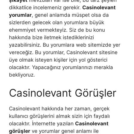
şikâyet
mevzuları var ise bile, bu tarz şeyleri
dikkatlice incelemeniz gerekir.
Casinolevant
yorumlar
, genel anlamda müspet olsa da
sizlerden gelecek olan yorumlara büyük
ehemmiyet vermekteyiz. Siz de bu konu
hakkında bize iletmek istediklerinizi
yazabilirsiniz. Bu yorumlara web sitemizde yer
vereceğiz. Bu yorumlar, Casinolevant sitesine
üye olmak isteyen kişiler için yol gösterici
olacaktır. Yapacağınız yorumlarınızı merakla
bekliyoruz.
Casinolevant Görüşler
Casinolevant hakkında her zaman, gerçek
kullanıcı görüşlerini almak sizin için faydalı
olacaktır. İnternette yazılan
Casinolevant
görüşler
ve yorumlar genel anlamı ile