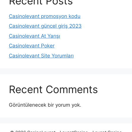
Recent Posts
Casinolevant promosyon kodu
Casinolevant güncel giriş 2023
Casinolevant At Yarışı
Casinolevant Poker
Casinolevant Site Yorumları
Recent Comments
Görüntülenecek bir yorum yok.