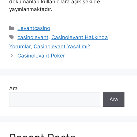
dokümanları kullanıcılara açık şekilde
yayınlanmaktadır.
Kategoriler
Levantcasino
Etiketler
casinolevant
,
Casinolevant Hakkında
Yorumlar
,
Casinolevant Yasal mı?
Casinolevant Poker
Ara
Ara