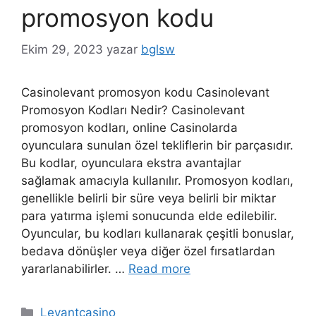
promosyon kodu
Ekim 29, 2023
yazar
bglsw
Casinolevant promosyon kodu Casinolevant
Promosyon Kodları Nedir? Casinolevant
promosyon kodları, online Casinolarda
oyunculara sunulan özel tekliflerin bir parçasıdır.
Bu kodlar, oyunculara ekstra avantajlar
sağlamak amacıyla kullanılır. Promosyon kodları,
genellikle belirli bir süre veya belirli bir miktar
para yatırma işlemi sonucunda elde edilebilir.
Oyuncular, bu kodları kullanarak çeşitli bonuslar,
bedava dönüşler veya diğer özel fırsatlardan
yararlanabilirler. …
Read more
Kategoriler
Levantcasino