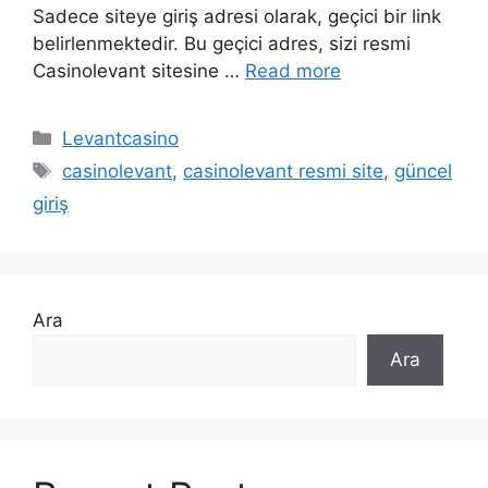
Sadece siteye giriş adresi olarak, geçici bir link
belirlenmektedir. Bu geçici adres, sizi resmi
Casinolevant sitesine …
Read more
Kategoriler
Levantcasino
Etiketler
casinolevant
,
casinolevant resmi site
,
güncel
giriş
Ara
Ara