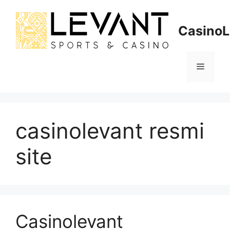
İçeriğe
atla
CasinoL
Menü
casinolevant resmi
site
Casinolevant