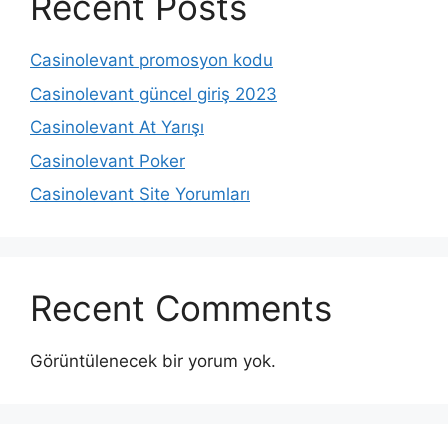
Recent Posts
Casinolevant promosyon kodu
Casinolevant güncel giriş 2023
Casinolevant At Yarışı
Casinolevant Poker
Casinolevant Site Yorumları
Recent Comments
Görüntülenecek bir yorum yok.